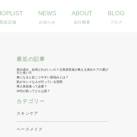
HOPLIST
NEWS
ABOUT
BLOG
取扱店舗
お知らせ
会社概要
ブログ
最近の記事
美白成分、結局どれがいいの？元美容部員が教える美白ケアの選び
方と使い方
春になると起こりやすい肌悩みとは？
肌がキレイな人が行っている習慣
導入美容液って必要？
30代の肌ってどんな肌？
カテゴリー
スキンケア
ベースメイク